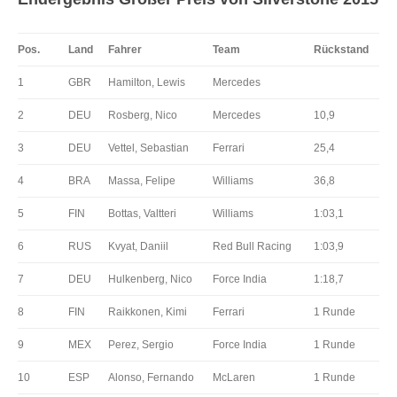
Pos.
Land
Fahrer
Team
Rückstand
1
GBR
Hamilton, Lewis
Mercedes
2
DEU
Rosberg, Nico
Mercedes
10,9
3
DEU
Vettel, Sebastian
Ferrari
25,4
4
BRA
Massa, Felipe
Williams
36,8
5
FIN
Bottas, Valtteri
Williams
1:03,1
6
RUS
Kvyat, Daniil
Red Bull Racing
1:03,9
7
DEU
Hulkenberg, Nico
Force India
1:18,7
8
FIN
Raikkonen, Kimi
Ferrari
1 Runde
9
MEX
Perez, Sergio
Force India
1 Runde
10
ESP
Alonso, Fernando
McLaren
1 Runde