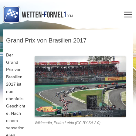
Zum
Inhalt
Grand Prix von Brasilien 2017
springen
Der
Grand
Prix von
Brasilien
2017 ist
nun
ebenfalls
Geschicht
e. Nach
einem
Wikimedia, Pedro Leiria (CC BY-SA 2.0)
sensation
ellen