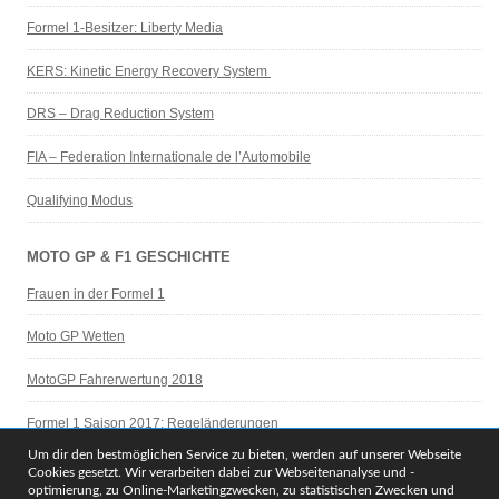
Formel 1-Besitzer: Liberty Media
KERS: Kinetic Energy Recovery System
DRS – Drag Reduction System
FIA – Federation Internationale de l’Automobile
Qualifying Modus
MOTO GP & F1 GESCHICHTE
Frauen in der Formel 1
Moto GP Wetten
MotoGP Fahrerwertung 2018
Formel 1 Saison 2017: Regeländerungen
Um dir den bestmöglichen Service zu bieten, werden auf unserer Webseite
Legenden der F1 Geschichte
Cookies gesetzt. Wir verarbeiten dabei zur Webseitenanalyse und -
optimierung, zu Online-Marketingzwecken, zu statistischen Zwecken und