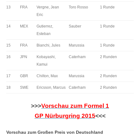
13
FRA
Vergne, Jean
Toro Rosso
1 Runde
Eric
14
MEX
Gutierrez,
Sauber
1 Runde
Esteban
15
FRA
Bianchi, Jules
Marussia
1 Runde
16
JPN
Kobayashi,
Caterham
2 Runden
Kamui
17
GBR
Chilton, Max
Marussia
2 Runden
18
SWE
Ericsson, Marcus
Caterham
2 Runden
>>>
Vorschau zum Formel 1
GP Nürburgring 2015
<<<
Vorschau zum Großen Preis von Deutschland