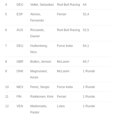
4
DEU
Vettel, Sebastian
Red Bull Racing
44
5
ESP
Alonso,
Ferrari
52,4
Fernando
6
AUS
Ricciardo,
Red Bull Racing
52,5
Daniel
7
DEU
Hulkenberg,
Force India
64,1
Nico
8
GBR
Button, Jenson
McLaren
84,7
9
DNK
Magnussen,
McLaren
1 Runde
Kevin
10
MEX
Perez, Sergio
Force India
1 Runde
11
FIN
Raikkonen, Kimi
Ferrari
1 Runde
12
VEN
Maldonado,
Lotus
1 Runde
Pastor