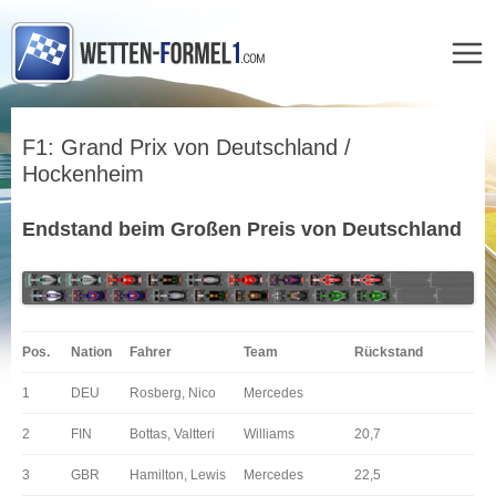
Zum
Inhalt
F1: Grand Prix von Deutschland /
springen
Hockenheim
Endstand beim Großen Preis von Deutschland
Pos.
Nation
Fahrer
Team
Rückstand
1
DEU
Rosberg, Nico
Mercedes
2
FIN
Bottas, Valtteri
Williams
20,7
3
GBR
Hamilton, Lewis
Mercedes
22,5