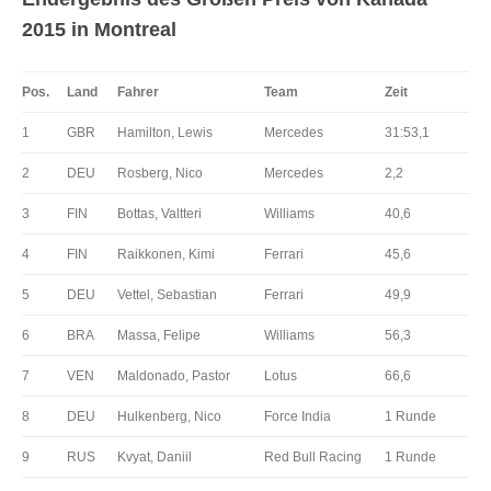
2015 in Montreal
Pos.
Land
Fahrer
Team
Zeit
1
GBR
Hamilton, Lewis
Mercedes
31:53,1
2
DEU
Rosberg, Nico
Mercedes
2,2
3
FIN
Bottas, Valtteri
Williams
40,6
4
FIN
Raikkonen, Kimi
Ferrari
45,6
5
DEU
Vettel, Sebastian
Ferrari
49,9
6
BRA
Massa, Felipe
Williams
56,3
7
VEN
Maldonado, Pastor
Lotus
66,6
8
DEU
Hulkenberg, Nico
Force India
1 Runde
9
RUS
Kvyat, Daniil
Red Bull Racing
1 Runde