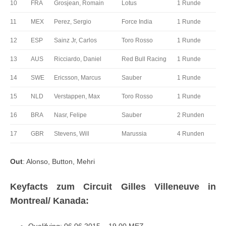
10
FRA
Grosjean, Romain
Lotus
1 Runde
11
MEX
Perez, Sergio
Force India
1 Runde
12
ESP
Sainz Jr, Carlos
Toro Rosso
1 Runde
13
AUS
Ricciardo, Daniel
Red Bull Racing
1 Runde
14
SWE
Ericsson, Marcus
Sauber
1 Runde
15
NLD
Verstappen, Max
Toro Rosso
1 Runde
16
BRA
Nasr, Felipe
Sauber
2 Runden
17
GBR
Stevens, Will
Marussia
4 Runden
Out
: Alonso, Button, Mehri
Keyfacts zum Circuit Gilles Villeneuve in
Montreal/ Kanada:
Qualifying: 06.06.2015 – 19.00 MEZ