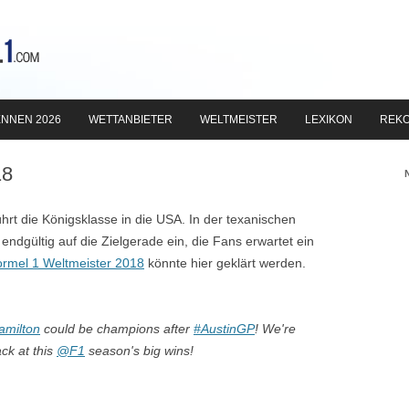
Zum
Inhalt
NNEN 2026
WETTANBIETER
WELTMEISTER
LEXIKON
REK
springen
18
hrt die Königsklasse in die USA. In der texanischen
endgültig auf die Zielgerade ein, die Fans erwartet ein
rmel 1 Weltmeister 2018
könnte hier geklärt werden.
milton
could be champions after
#AustinGP
! We're
ck at this
@F1
season's big wins!