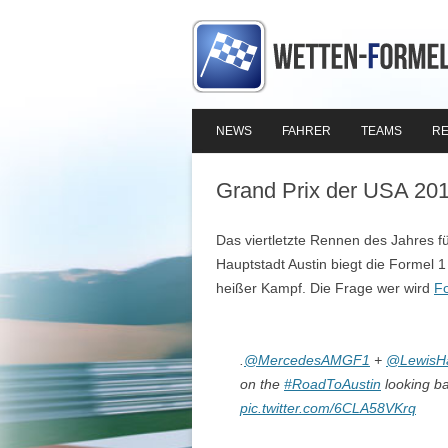
NEWS
FAHRER
TEAMS
RE
Grand Prix der USA 20
Das viertletzte Rennen des Jahres fü
Hauptstadt Austin biegt die Formel 1 
heißer Kampf. Die Frage wer wird
Fo
.
@MercedesAMGF1
+
@LewisHa
on the
#RoadToAustin
looking ba
pic.twitter.com/6CLA58VKrq