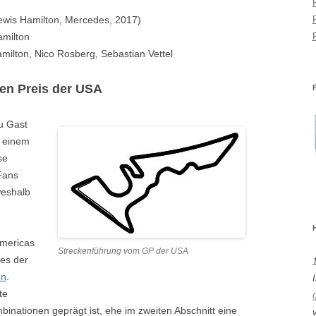
ewis Hamilton, Mercedes, 2017)
amilton
milton, Nico Rosberg, Sebastian Vettel
en Preis der USA
zu Gast
u einem
se
Fans
weshalb
 Americas
Streckenführung vom GP der USA
es der
en
.
I
te
binationen geprägt ist, ehe im zweiten Abschnitt eine