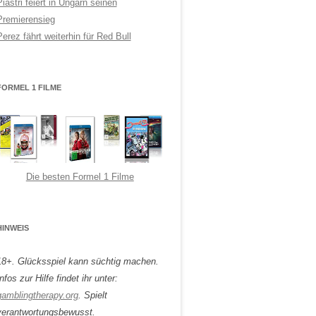
Piastri feiert in Ungarn seinen
Premierensieg
Perez fährt weiterhin für Red Bull
FORMEL 1 FILME
Die besten Formel 1 Filme
HINWEIS
18+. Glücksspiel kann süchtig machen.
nfos zur Hilfe findet ihr unter:
gamblingtherapy.org
. Spielt
verantwortungsbewusst.