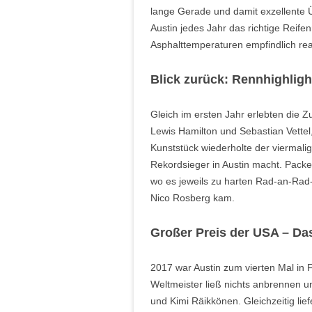
lange Gerade und damit exzellente Üb
Austin jedes Jahr das richtige Rei
Asphalttemperaturen empfindlich rea
Blick zurück: Rennhighligh
Gleich im ersten Jahr erlebten die
Lewis Hamilton und Sebastian Vettel
Kunststück wiederholte der viermali
Rekordsieger in Austin macht. Pack
wo es jeweils zu harten Rad-an-Ra
Nico Rosberg kam.
Großer Preis der USA – D
2017 war Austin zum vierten Mal in 
Weltmeister ließ nichts anbrennen un
und Kimi Räikkönen. Gleichzeitig lief