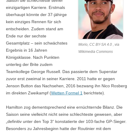
Saison die schlechteste seiner
einzigartigen Karriere. Erstmals
überhaupt könnte der 37-jähirge
kein einziges Rennen für sich
entscheiden. Zudem stand am
Ende nur der sechste
Gesamtplatz – sein schwächstes
Morio, CC BY-SA 4.0 , via
Ergebnis in 16 Jahren
Wikimedia Commons
Königsklasse. Nach Punkten
unterleg der Brite zudem
Teamkollege George Russell. Das passierte dem Superstar
zuvor erst zweimal in seiner Karriere. 2011 hatte er gegen
Jenson Button das Nachsehen, 2016 bezwang ihn Nico Rosberg
im direkten Zweikampf (
Wetten Formel 1
berichtete).
Hamilton zog dementsprechend eine ernüchternde Bilanz. Die
Saison seine vielleicht nicht seine schlechteste gewesen, aber
„definitiv unter den Top 3“ konstatierte der 103-fache GP-Sieger.
Besonders zu Jahresbeginn hatte der Routinier mit dem