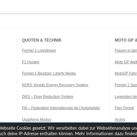
QUOTEN & TECHNIK
MOTO GP &
Formel 1 Livestream
Frauen in de
F1 Quoten
Moto GP Wet
Formel 1-Besitzer: Liberty Media
MotoGP Fahr
KERS: Kinetic Energy Recovery System
Formel 1 Sa
DRS – Drag Reduction System
Legenden de
FIA – Federation Internationale de l’Automobile
Parc Fermé
Qualifying Modus
Archiv
ebseite Cookies gesetzt. Wir verarbeiten dabei zur Webseitenanalyse un
ch deine IP-Adresse enthalten können. Mehr Informationen dazu findest 