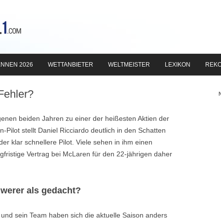
Zum
Inhalt
NNEN 2026
WETTANBIETER
WELTMEISTER
LEXIKON
REK
springen
Fehler?
genen beiden Jahren zu einer der heißesten Aktien der
Pilot stellt Daniel Ricciardo deutlich in den Schatten
der klar schnellere Pilot. Viele sehen in ihm einen
gfristige Vertrag bei McLaren für den 22-jährigen daher
hwerer als gedacht?
 und sein Team haben sich die aktuelle Saison anders