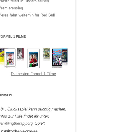
Piastri feiert in Ungarn seinen
Premierensieg
Perez fährt weiterhin für Red Bull
FORMEL 1 FILME
Die besten Formel 1 Filme
HINWEIS
18+. Glücksspiel kann süchtig machen.
nfos zur Hilfe findet ihr unter:
gamblingtherapy.org
. Spielt
verantwortungsbewusst.