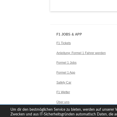
F1 JOBS & APP
F1 Tickets
Anleitung: Formel 1 Fahrer werden
Formel 1 Jobs
Formel 1 App
Safety Car
F1 Wetter
Über uns
Um dir den bestmöglichen Service zu bieten, werden auf unserer W
Kontakt
Zwecken und aus IT-Sicherheitsgründen automatisch Daten, die au