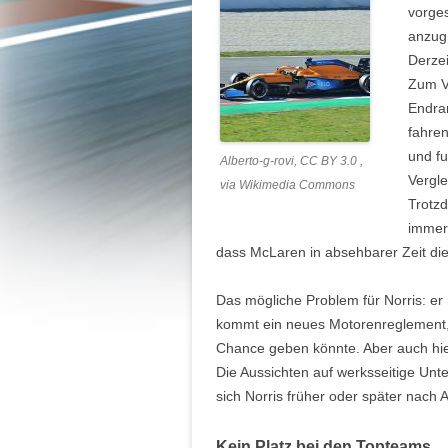
vorges
anzugr
Derzei
Zum Ve
Endran
fahre
und fu
Alberto-g-rovi, CC BY 3.0 ,
Vergle
via Wikimedia Commons
Trotzd
immer 
dass McLaren in absehbarer Zeit di
Das mögliche Problem für Norris: er 
kommt ein neues Motorenreglement,
Chance geben könnte. Aber auch hier
Die Aussichten auf werksseitige Unte
sich Norris früher oder später nach 
Kein Platz bei den Topteams