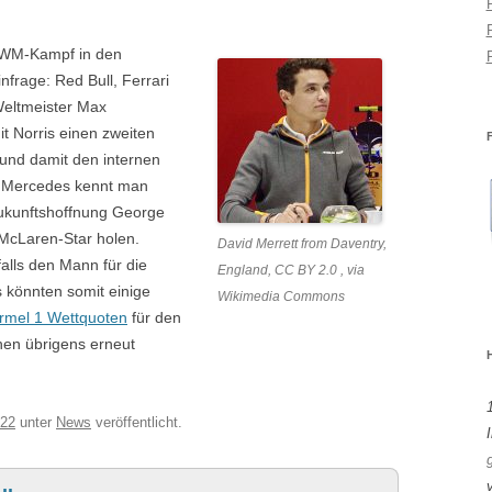
 WM-Kampf in den
frage: Red Bull, Ferrari
Weltmeister Max
t Norris einen zweiten
 und damit den internen
bei Mercedes kennt man
ukunftshoffnung George
 McLaren-Star holen.
David Merrett from Daventry,
falls den Mann für die
England, CC BY 2.0 , via
s könnten somit einige
Wikimedia Commons
rmel 1 Wettquoten
für den
hen übrigens erneut
022
unter
News
veröffentlicht.
I