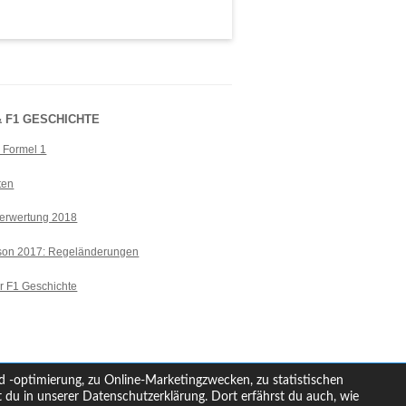
 F1 GESCHICHTE
r Formel 1
ten
erwertung 2018
ison 2017: Regeländerungen
r F1 Geschichte
d -optimierung, zu Online-Marketingzwecken, zu statistischen
du in unserer Datenschutzerklärung. Dort erfährst du auch, wie