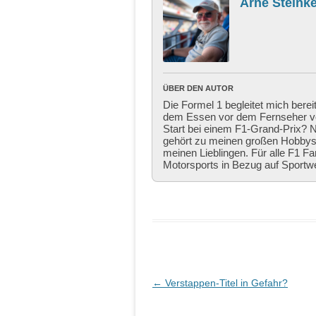
Arne Steinke
ÜBER DEN AUTOR
Die Formel 1 begleitet mich berei
dem Essen vor dem Fernseher ver
Start bei einem F1-Grand-Prix? Ni
gehört zu meinen großen Hobbys,
meinen Lieblingen. Für alle F1 Fa
Motorsports in Bezug auf Sportw
Beitragsnavigation
←
Verstappen-Titel in Gefahr?