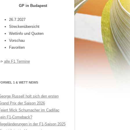
GP in Budapest
26.7.2027
Streckenübersicht
Wettinfo und Quoten
Vorschau
Favoriten
–>
alle F1 Termine
FORMEL 1 & WETT NEWS
George Russell holt sich den ersten
Grand Prix der Saison 2026
Feiert Mick Schumacher im Cadillac
sein F1-Comeback?
Regeländerungen in der F1-Saison 2025