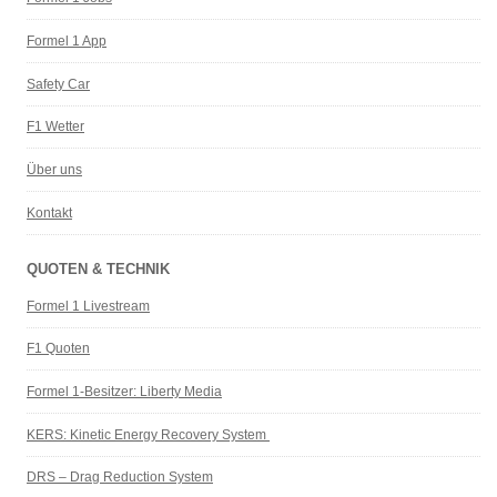
Formel 1 App
Safety Car
F1 Wetter
Über uns
Kontakt
QUOTEN & TECHNIK
Formel 1 Livestream
F1 Quoten
Formel 1-Besitzer: Liberty Media
KERS: Kinetic Energy Recovery System
DRS – Drag Reduction System