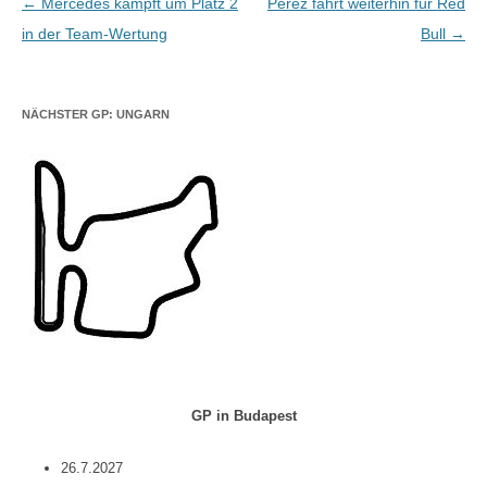
Beitragsnavigation
←
Mercedes kämpft um Platz 2
Perez fährt weiterhin für Red
in der Team-Wertung
Bull
→
NÄCHSTER GP: UNGARN
GP in Budapest
26.7.2027