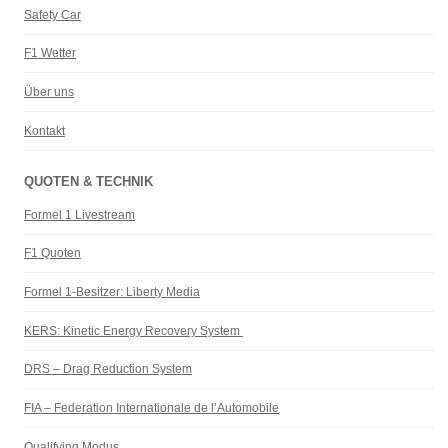
Safety Car
F1 Wetter
Über uns
Kontakt
QUOTEN & TECHNIK
Formel 1 Livestream
F1 Quoten
Formel 1-Besitzer: Liberty Media
KERS: Kinetic Energy Recovery System
DRS – Drag Reduction System
FIA – Federation Internationale de l’Automobile
Qualifying Modus