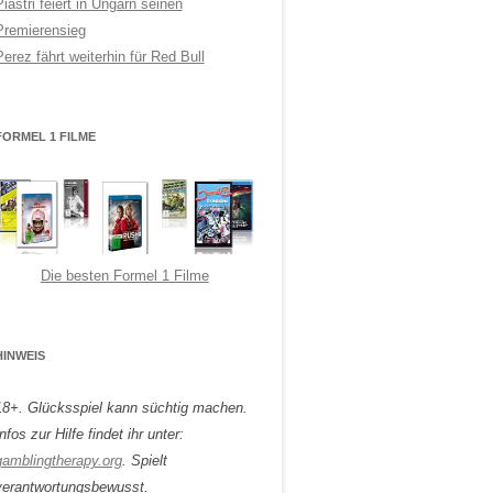
Piastri feiert in Ungarn seinen
Premierensieg
Perez fährt weiterhin für Red Bull
FORMEL 1 FILME
Die besten Formel 1 Filme
HINWEIS
18+. Glücksspiel kann süchtig machen.
nfos zur Hilfe findet ihr unter:
gamblingtherapy.org
. Spielt
verantwortungsbewusst.