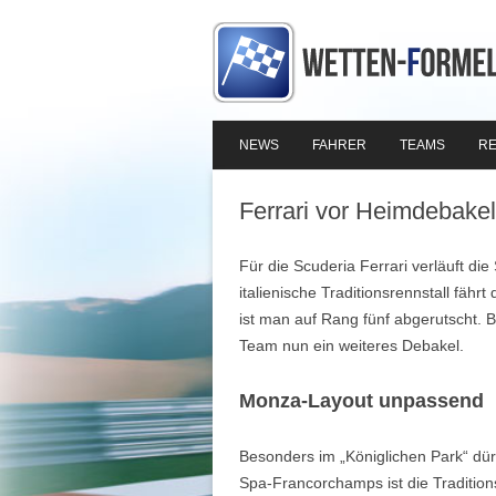
NEWS
FAHRER
TEAMS
RE
Ferrari vor Heimdebake
Für die Scuderia Ferrari verläuft di
italienische Traditionsrennstall fährt
ist man auf Rang fünf abgerutscht.
Team nun ein weiteres Debakel.
Monza-Layout unpassend
Besonders im „Königlichen Park“ dürf
Spa-Francorchamps ist die Traditio