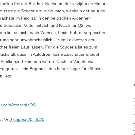
uellen Ferrari-Boliden. Nachdem der letztjährige Motor
e, musste die Scuderia zurückrüsten, weshalb der heurige
hwächste im Feld ist. In den belgischen Ardennen
und Sebastian Vettel mit Ach und Krach für Q2, wo
nen lief es nicht nach Wunsch, beide Fahrer verpassten
erung sehr unwahrscheinlich – zum Leidwesen der
cher freien Lauf lassen. Für die Scuderia ist es zum
Glücksfall, dass im Autodrom keine Zuschauer erlaubt
n Pfeifkonzert kommen würde. Noch im Vorjahr war
ieg gerast – ein Ergebnis, das heuer sogar für kühnste
 liegt.
tter.com/qcescdMO9i
eclerc)
August 30, 2020