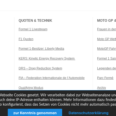
QUOTEN & TECHNIK
MOTO GP &
Formel 1 Livestream
Frauen in de
F1 Quoten
Moto GP Wet
Formel 1-Besitzer: Liberty Media
MotoGP Fahr
KERS: Kinetic Energy Recovery System
Formel 1 Sa
DRS – Drag Reduction System
Legenden de
FIA – Federation Internationale de l’Automobile
Parc Fermé
Qualifying Modus
Archiv
ebseite Cookies gesetzt. Wir verarbeiten dabei zur Webseitenanalyse un
ch deine IP-Adresse enthalten können. Mehr Informationen dazu findest 
konfigurierst, dass das Setzen von Cookies nicht mehr automatisch pass
zur Kenntnis genommen
Datenschutzerklärung