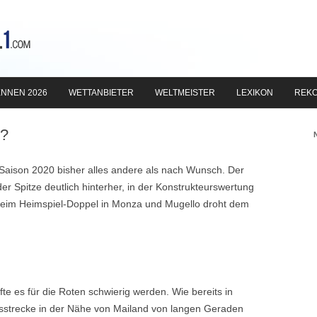
Zum
Inhalt
NNEN 2026
WETTANBIETER
WELTMEISTER
LEXIKON
REK
springen
l?
e Saison 2020 bisher alles andere als nach Wunsch. Der
 der Spitze deutlich hinterher, in der Konstrukteurswertung
 Beim Heimspiel-Doppel in Monza und Mugello droht dem
te es für die Roten schwierig werden. Wie bereits in
nsstrecke in der Nähe von Mailand von langen Geraden