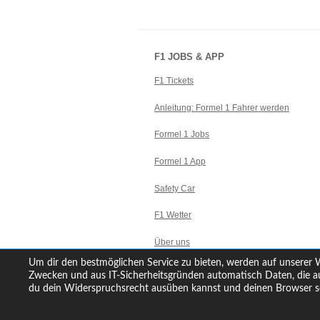
F1 JOBS & APP
F1 Tickets
Anleitung: Formel 1 Fahrer werden
Formel 1 Jobs
Formel 1 App
Safety Car
F1 Wetter
Über uns
Um dir den bestmöglichen Service zu bieten, werden auf unserer W
Kontakt
Zwecken und aus IT-Sicherheitsgründen automatisch Daten, die au
du dein Widerspruchsrecht ausüben kannst und deinen Browser so 