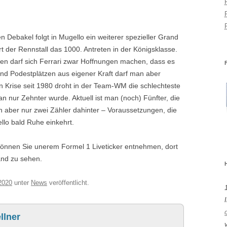
Debakel folgt in Mugello ein weiterer spezieller Grand
iert der Rennstall das 1000. Antreten in der Königsklasse.
ven darf sich Ferrari zwar Hoffnungen machen, dass es
 und Podestplätzen aus eigener Kraft darf man aber
en Krise seit 1980 droht in der Team-WM die schlechteste
an nur Zehnter wurde. Aktuell ist man (noch) Fünfter, die
n aber nur zwei Zähler dahinter – Voraussetzungen, die
llo bald Ruhe einkehrt.
können Sie unerem Formel 1 Liveticker entnehmen, dort
and zu sehen.
2020
unter
News
veröffentlicht.
I
llner