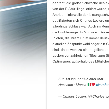
geprägt, die große Schwäche des akt
von der FIA für illegal erklärt wurd
Antrieb mittlerweile der leistungssc
qualifizierten sich Charles Leclerc 
allerdings Schluss war. Auch im Ren
die Punkteränge. In Monza ist Bess
Piloten, die ihrem Frust immer deutli
aktuellen Zeitpunkt wohl sogar ein 
sind, da es wohl zu einem gellende
Leclerc vor zahlreichen Tifosi zum S
Optimismus außerhalb des Möglichen
Fun 1st lap, not fun after that.
Next stop : Monza
pic.twi
— Charles Leclerc (@Charles_L