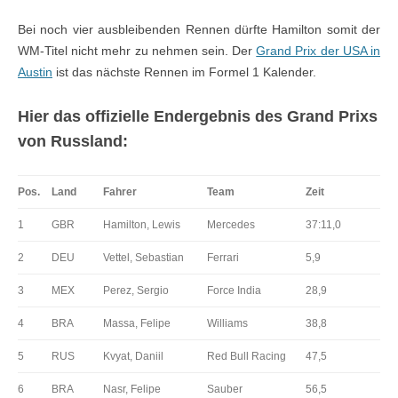
Bei noch vier ausbleibenden Rennen dürfte Hamilton somit der
WM-Titel nicht mehr zu nehmen sein. Der
Grand Prix der USA in
Austin
ist das nächste Rennen im Formel 1 Kalender.
Hier das offizielle Endergebnis des Grand Prixs
von Russland:
Pos.
Land
Fahrer
Team
Zeit
1
GBR
Hamilton, Lewis
Mercedes
37:11,0
2
DEU
Vettel, Sebastian
Ferrari
5,9
3
MEX
Perez, Sergio
Force India
28,9
4
BRA
Massa, Felipe
Williams
38,8
5
RUS
Kvyat, Daniil
Red Bull Racing
47,5
6
BRA
Nasr, Felipe
Sauber
56,5