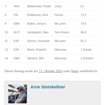
7
VEN
Maldonado, Pastor
Lotus
61
8
FIN
Raikkonen, Kimi
Ferrari
72,4
9
GBR
Button, Jenson
McLaren
79,4
10
NLD
Verstappen, Max
Toro Rosso
88,4
11
ESP
Alonso, Fernando
McLaren
91,2
13
ESP
Merhi, Roberto
Marussia
1 Runde
14
GBR
Stevens, Will
Marussia
2 Runden
Dieser Beitrag wurde am
12. Oktober 2015
unter
News
veröffentlicht.
Arne Steinkellner