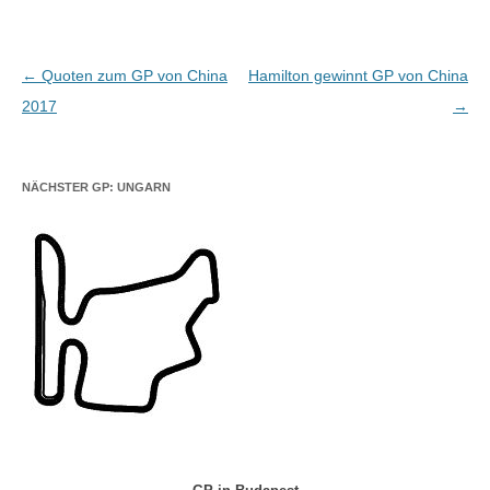
Beitragsnavigation
←
Quoten zum GP von China
Hamilton gewinnt GP von China
2017
→
NÄCHSTER GP: UNGARN