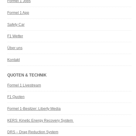
Formel 1 Jobs
Formel 1 App
Safety Car
F1 Wetter
Über uns
Kontakt
QUOTEN & TECHNIK
Formel 1 Livestream
F1 Quoten
Formel 1-Besitzer: Liberty Media
KERS: Kinetic Energy Recovery System
DRS – Drag Reduction System