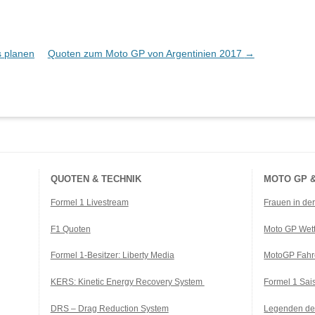
s planen
Quoten zum Moto GP von Argentinien 2017
→
QUOTEN & TECHNIK
MOTO GP &
Formel 1 Livestream
Frauen in de
F1 Quoten
Moto GP Wet
Formel 1-Besitzer: Liberty Media
MotoGP Fahr
KERS: Kinetic Energy Recovery System
Formel 1 Sa
DRS – Drag Reduction System
Legenden de