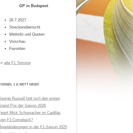
GP in Budapest
26.7.2027
Streckenübersicht
Wettinfo und Quoten
Vorschau
Favoriten
–>
alle F1 Termine
FORMEL 1 & WETT NEWS
George Russell holt sich den ersten
Grand Prix der Saison 2026
Feiert Mick Schumacher im Cadillac
sein F1-Comeback?
Regeländerungen in der F1-Saison 2025