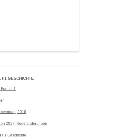
 F1 GESCHICHTE
r Formel 1
ten
erwertung 2018
ison 2017: Regeländerungen
r F1 Geschichte