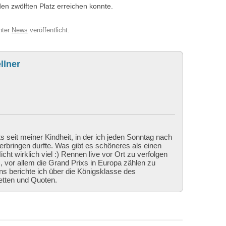
 den zwölften Platz erreichen konnte.
nter
News
veröffentlicht.
llner
ts seit meiner Kindheit, in der ich jeden Sonntag nach
bringen durfte. Was gibt es schöneres als einen
cht wirklich viel :) Rennen live vor Ort zu verfolgen
 vor allem die Grand Prixs in Europa zählen zu
ns berichte ich über die Königsklasse des
etten und Quoten.