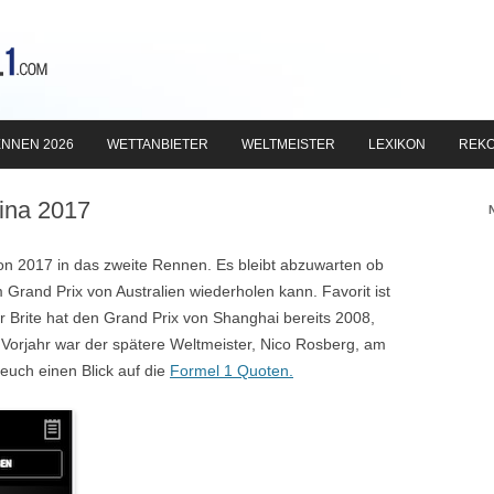
Zum
Inhalt
NNEN 2026
WETTANBIETER
WELTMEISTER
LEXIKON
REK
springen
ina 2017
on 2017 in das zweite Rennen. Es bleibt abzuwarten ob
Grand Prix von Australien wiederholen kann. Favorit ist
r Brite hat den Grand Prix von Shanghai bereits 2008,
orjahr war der spätere Weltmeister, Nico Rosberg, am
euch einen Blick auf die
Formel 1 Quoten.