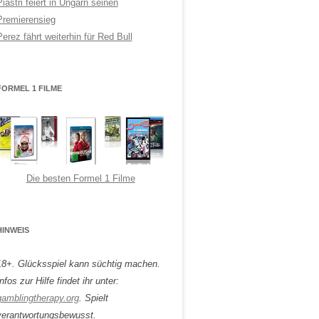
Piastri feiert in Ungarn seinen
Premierensieg
Perez fährt weiterhin für Red Bull
FORMEL 1 FILME
Die besten Formel 1 Filme
HINWEIS
18+. Glücksspiel kann süchtig machen.
nfos zur Hilfe findet ihr unter:
gamblingtherapy.org
. Spielt
verantwortungsbewusst.