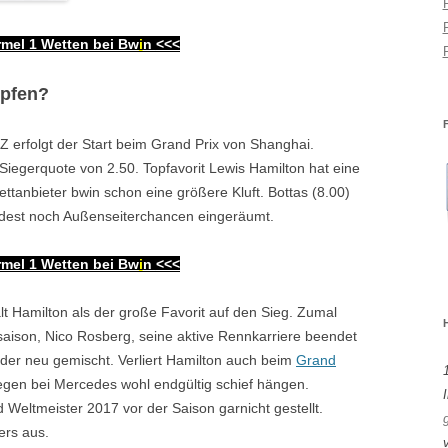
mel 1 Wetten bei Bw
i
n
<<<
mpfen?
erfolgt der Start beim Grand Prix von Shanghai.
e Siegerquote von 2.50. Topfavorit Lewis Hamilton hat eine
ttanbieter bwin schon eine größere Kluft. Bottas (8.00)
dest noch Außenseiterchancen eingeräumt.
mel 1 Wetten bei Bw
i
n
<<<
t Hamilton als der große Favorit auf den Sieg. Zumal
saison, Nico Rosberg, seine aktive Rennkarriere beendet
der neu gemischt. Verliert Hamilton auch beim
Grand
gen bei Mercedes wohl endgültig schief hängen.
I
d Weltmeister 2017 vor der Saison garnicht gestellt.
ers aus.