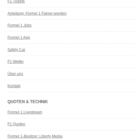
F1 Tickets
Anleitung: Formel 1 Fahrer werden
Formel 1 Jobs
Formel 1 App
Safety Car
F1 Wetter
Über uns
Kontakt
QUOTEN & TECHNIK
Formel 1 Livestream
F1 Quoten
Formel 1-Besitzer: Liberty Media