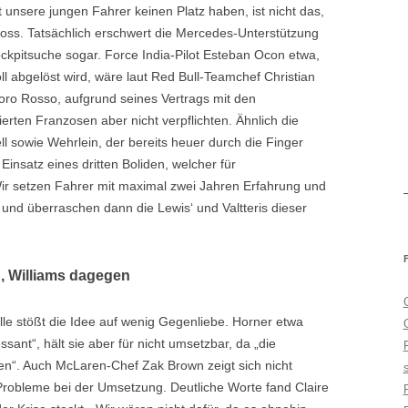
 unsere jungen Fahrer keinen Platz haben, ist nicht das,
oss. Tatsächlich erschwert die Mercedes-Unterstützung
kpitsuche sogar. Force India-Pilot Esteban Ocon etwa,
l abgelöst wird, wäre laut Red Bull-Teamchef Christian
Toro Rosso, aufgrund seines Vertrags mit den
ierten Franzosen aber nicht verpflichten. Ähnlich die
l sowie Wehrlein, der bereits heuer durch die Finger
 Einsatz eines dritten Boliden, welcher für
ir setzen Fahrer mit maximal zwei Jahren Erfahrung und
n und überraschen dann die Lewis‘ und Valtteris dieser
, Williams dagegen
le stößt die Idee auf wenig Gegenliebe. Horner etwa
ssant“, hält sie aber für nicht umsetzbar, da „die
n“. Auch McLaren-Chef Zak Brown zeigt sich nicht
 Probleme bei der Umsetzung. Deutliche Worte fand Claire