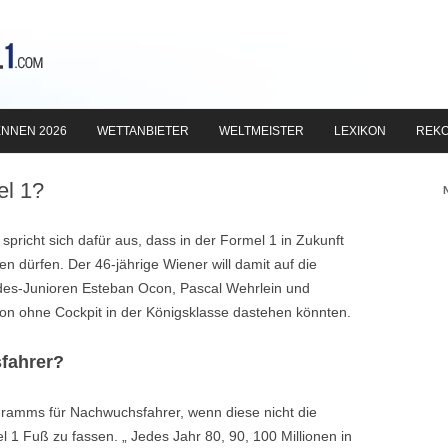
Zum
Inhalt
NNEN 2026
WETTANBIETER
WELTMEISTER
LEXIKON
REK
springen
el 1?
pricht sich dafür aus, dass in der Formel 1 in Zukunft
n dürfen. Der 46-jährige Wiener will damit auf die
des-Junioren Esteban Ocon, Pascal Wehrlein und
on ohne Cockpit in der Königsklasse dastehen könnten.
fahrer?
ogramms für Nachwuchsfahrer, wenn diese nicht die
 1 Fuß zu fassen. „ Jedes Jahr 80, 90, 100 Millionen in