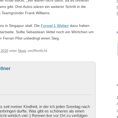
der Krise steckt. „Wir wären nicht dafür, da es ohnehin
 gibt. Drei Autos wären ein weiterer Schritt in die
on Teamgründer Frank Williams.
ns in Singapur statt. Die
Formel 1 Wetten
dazu haben
tartseite. Sollte Sebastiean Vettel noch ein Wörtchen um
r Ferrari Pilot unbedingt einen Sieg.
 2018
unter
News
veröffentlicht.
llner
I
ts seit meiner Kindheit, in der ich jeden Sonntag nach
bringen durfte. Was gibt es schöneres als einen
cht wirklich viel :) Rennen live vor Ort zu verfolgen