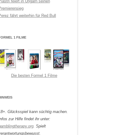
Piastri feiert in Ungarn seinen
Premierensieg
Perez fährt weiterhin für Red Bull
FORMEL 1 FILME
Die besten Formel 1 Filme
HINWEIS
18+. Glücksspiel kann süchtig machen.
nfos zur Hilfe findet ihr unter:
gamblingtherapy.org
. Spielt
verantwortungsbewusst.