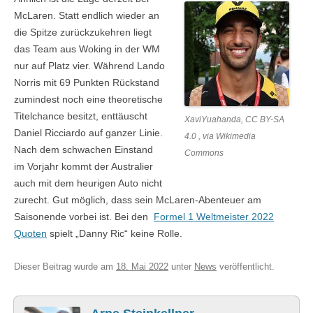
McLaren. Statt endlich wieder an
die Spitze zurückzukehren liegt
das Team aus Woking in der WM
nur auf Platz vier. Während Lando
Norris mit 69 Punkten Rückstand
zumindest noch eine theoretische
Titelchance besitzt, enttäuscht
XaviYuahanda, CC BY-SA
Daniel Ricciardo auf ganzer Linie.
4.0 , via Wikimedia
Nach dem schwachen Einstand
Commons
im Vorjahr kommt der Australier
auch mit dem heurigen Auto nicht
zurecht. Gut möglich, dass sein McLaren-Abenteuer am
Saisonende vorbei ist. Bei den
Formel 1 Weltmeister 2022
Quoten
spielt „Danny Ric“ keine Rolle.
Dieser Beitrag wurde am
18. Mai 2022
unter
News
veröffentlicht.