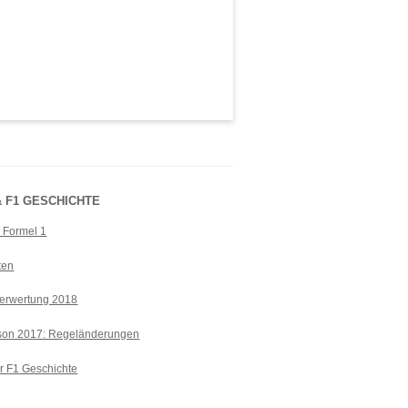
 F1 GESCHICHTE
r Formel 1
ten
erwertung 2018
ison 2017: Regeländerungen
r F1 Geschichte