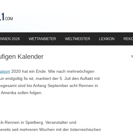
Zum
Inhalt
NNEN 2026
WETTANBIETER
WELTMEISTER
LEXIKON
REK
springen
äufigen Kalender
aison
2020 hat ein Ende. Wie nach mehrwöchigen
ndgültig fix ist, markiert der 5. Juli den Auftakt mit
nsgesamt sind bis Anfang September acht Rennen in
 Amerika sollen folgen.
ck-Rennen in Spielberg. Veranstalter und
ereits seit mehreren Wochen mit der österreichischen