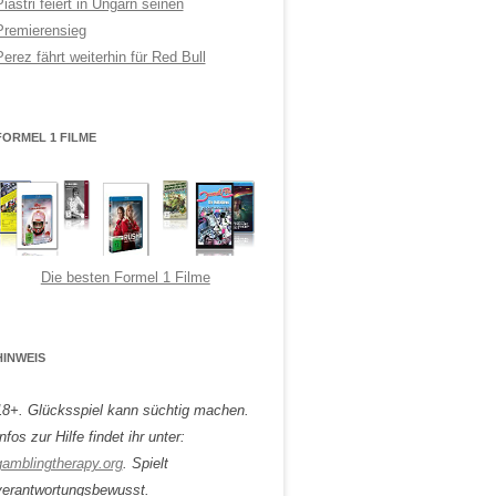
Piastri feiert in Ungarn seinen
Premierensieg
Perez fährt weiterhin für Red Bull
FORMEL 1 FILME
Die besten Formel 1 Filme
HINWEIS
18+. Glücksspiel kann süchtig machen.
nfos zur Hilfe findet ihr unter:
gamblingtherapy.org
. Spielt
verantwortungsbewusst.