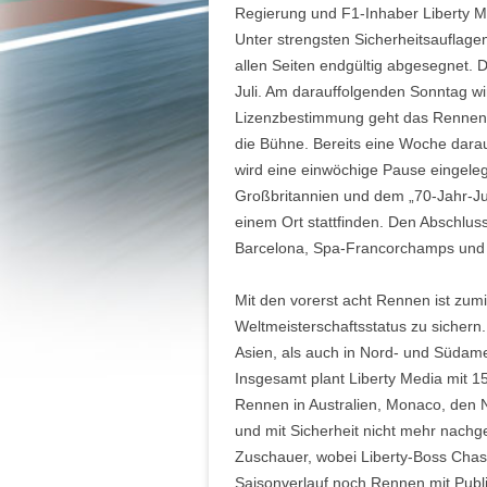
Regierung und F1-Inhaber Liberty M
Unter strengsten Sicherheitsauflag
allen Seiten endgültig abgesegnet. 
Juli. Am darauffolgenden Sonntag wi
Lizenzbestimmung geht das Rennen 
die Bühne. Bereits eine Woche darau
wird eine einwöchige Pause eingeleg
Großbritannien und dem „70-Jahr-Ju
einem Ort stattfinden. Den Abschlus
Barcelona, Spa-Francorchamps und
Mit den vorerst acht Rennen ist zumin
Weltmeisterschaftsstatus zu sichern
Asien, als auch in Nord- und Südame
Insgesamt plant Liberty Media mit 15 
Rennen in Australien, Monaco, den 
und mit Sicherheit nicht mehr nachg
Zuschauer, wobei Liberty-Boss Chase
Saisonverlauf noch Rennen mit Pub