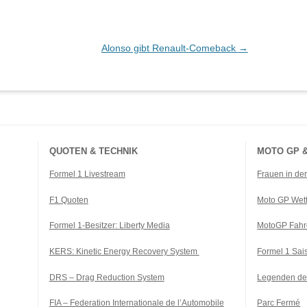
Alonso gibt Renault-Comeback
→
QUOTEN & TECHNIK
MOTO GP &
Formel 1 Livestream
Frauen in de
F1 Quoten
Moto GP Wet
Formel 1-Besitzer: Liberty Media
MotoGP Fahr
KERS: Kinetic Energy Recovery System
Formel 1 Sa
DRS – Drag Reduction System
Legenden de
FIA – Federation Internationale de l’Automobile
Parc Fermé