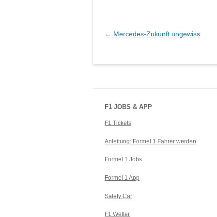
Beitragsnavigation
←
Mercedes-Zukunft ungewiss
F1 JOBS & APP
F1 Tickets
Anleitung: Formel 1 Fahrer werden
Formel 1 Jobs
Formel 1 App
Safety Car
F1 Wetter