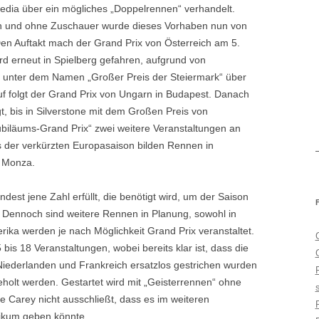
edia über ein mögliches „Doppelrennen“ verhandelt.
en und ohne Zuschauer wurde dieses Vorhaben nun von
Den Auftakt mach der Grand Prix von Österreich am 5.
rd erneut in Spielberg gefahren, aufgrund von
unter dem Namen „Großer Preis der Steiermark“ über
f folgt der Grand Prix von Ungarn in Budapest. Danach
t, bis in Silverstone mit dem Großen Preis von
biläums-Grand Prix“ zwei weitere Veranstaltungen an
s der verkürzten Europasaison bilden Rennen in
 Monza.
dest jene Zahl erfüllt, die benötigt wird, um der Saison
. Dennoch sind weitere Rennen in Planung, sowohl in
rika werden je nach Möglichkeit Grand Prix veranstaltet.
bis 18 Veranstaltungen, wobei bereits klar ist, dass die
Niederlanden und Frankreich ersatzlos gestrichen wurden
eholt werden. Gestartet wird mit „Geisterrennen“ ohne
 Carey nicht ausschließt, dass es im weiteren
likum geben könnte.