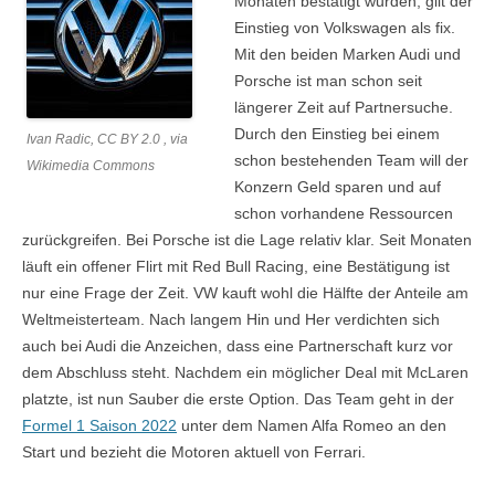
Monaten bestätigt wurden, gilt der
Einstieg von Volkswagen als fix.
Mit den beiden Marken Audi und
Porsche ist man schon seit
längerer Zeit auf Partnersuche.
Durch den Einstieg bei einem
Ivan Radic, CC BY 2.0 , via
schon bestehenden Team will der
Wikimedia Commons
Konzern Geld sparen und auf
schon vorhandene Ressourcen
zurückgreifen. Bei Porsche ist die Lage relativ klar. Seit Monaten
läuft ein offener Flirt mit Red Bull Racing, eine Bestätigung ist
nur eine Frage der Zeit. VW kauft wohl die Hälfte der Anteile am
Weltmeisterteam. Nach langem Hin und Her verdichten sich
auch bei Audi die Anzeichen, dass eine Partnerschaft kurz vor
dem Abschluss steht. Nachdem ein möglicher Deal mit McLaren
platzte, ist nun Sauber die erste Option. Das Team geht in der
Formel 1 Saison 2022
unter dem Namen Alfa Romeo an den
Start und bezieht die Motoren aktuell von Ferrari.