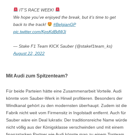
IT’S RACE WEEK!
We hope you’ve enjoyed the break, but it’s time to get
back to the track!
#BelgianGP
pic.twitter.com/KpsKdBdWJi
— Stake F1 Team KICK Sauber (@stakef1team_ks)
August 22, 2022
Mit Audi zum Spitzenteam?
Für beide Parteien hätte eine Zusammenarbeit Vorteile. Audi
könnte vom Sauber-Werk in Hinwil profitieren. Besonders der
Windkanal gehört zu den modernsten überhaupt. Zudem ist die
Fabrik nicht weit vom Firmensitz in Ingolstadt entfernt. Auch für
Sauber wäre ein Deal lukrativ. Der traditionsreiche Name würde
nicht völlig aus der Königsklasse verschwinden und mit einem
finanzstarken Partner wie Audi könnte man zu einem Topteam