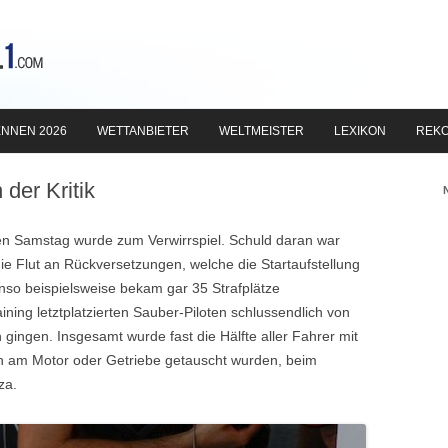
Zum
Inhalt
NNEN 2026
WETTANBIETER
WELTMEISTER
LEXIKON
REK
springen
der Kritik
n Samstag wurde zum Verwirrspiel. Schuld daran war
ie Flut an Rückversetzungen, welche die Startaufstellung
onso beispielsweise bekam gar 35 Strafplätze
ning letztplatzierten Sauber-Piloten schlussendlich von
 gingen. Insgesamt wurde fast die Hälfte aller Fahrer mit
en am Motor oder Getriebe getauscht wurden, beim
za.