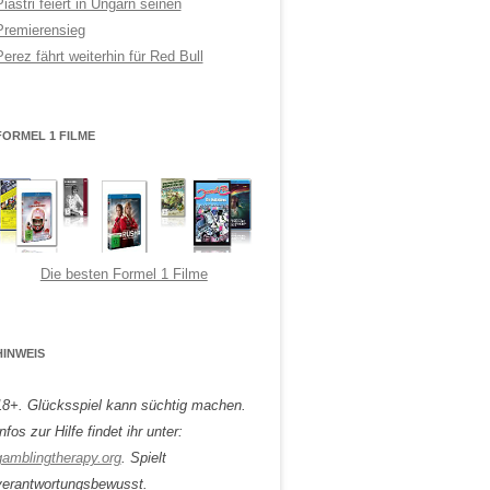
Piastri feiert in Ungarn seinen
Premierensieg
Perez fährt weiterhin für Red Bull
FORMEL 1 FILME
Die besten Formel 1 Filme
HINWEIS
18+. Glücksspiel kann süchtig machen.
nfos zur Hilfe findet ihr unter:
gamblingtherapy.org
. Spielt
verantwortungsbewusst.