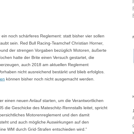
 ein noch schärferes Reglement: statt bisher vier sollen
laubt sein. Red Bull Racing-Teamchef Christian Horner,
reund der strengen Vorgaben bezüglich Motoren, äußerte
chen hatte der Brite einen Versuch gestartet, die
überzeugen, auch 2018 am aktuellen Reglement
orhaben nicht ausreichend bestärkt und blieb erfolglos.
ten
können bisher noch nicht ausgemacht werden.
r einen neuen Anlauf starten, um die Verantwortlichen
5 die Geschicke des Mateschitz-Rennstalls leitet, spricht
übersichtliches Motorenreglement und den damit
I
teht und auch mögliche Auswirkungen auf den
ine WM durch Grid-Strafen entschieden wird.“