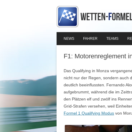
NEWS
FAHRER
TEAMS
RE
F1: Motorenreglement in 
Das Qualifying in Monza vergangene
nicht nur der Regen, sondern auch d
deutlich beeinflussten. Fernando Al
aufgebrummt, während die im Zeittrai
den Plätzen elf und zwölf ins Rennen
Grid-Strafen versehen, weil Einheit
Formel 1 Qualifying Modus
von Mon