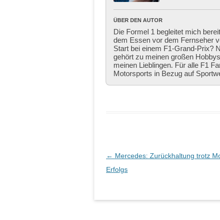
ÜBER DEN AUTOR
Die Formel 1 begleitet mich berei
dem Essen vor dem Fernseher ver
Start bei einem F1-Grand-Prix? Ni
gehört zu meinen großen Hobbys,
meinen Lieblingen. Für alle F1 Fa
Motorsports in Bezug auf Sportw
Beitragsnavigation
←
Mercedes: Zurückhaltung trotz M
Erfolgs