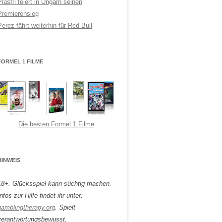
Piastri feiert in Ungarn seinen
Premierensieg
Perez fährt weiterhin für Red Bull
FORMEL 1 FILME
Die besten Formel 1 Filme
HINWEIS
18+. Glücksspiel kann süchtig machen.
nfos zur Hilfe findet ihr unter:
gamblingtherapy.org
. Spielt
verantwortungsbewusst.