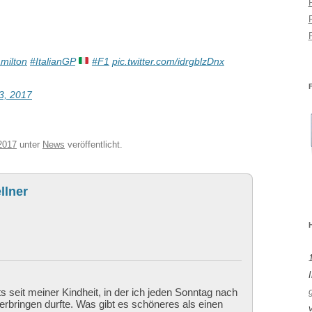
milton
#ItalianGP
#F1
pic.twitter.com/idrgblzDnx
3, 2017
2017
unter
News
veröffentlicht.
llner
I
ts seit meiner Kindheit, in der ich jeden Sonntag nach
bringen durfte. Was gibt es schöneres als einen