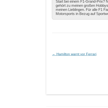
Start bei einem F1-Grand-Prix? Ni
gehört zu meinen großen Hobbys,
meinen Lieblingen. Für alle F1 Fa
Motorsports in Bezug auf Sportw
Beitragsnavigation
←
Hamilton warnt vor Ferrari