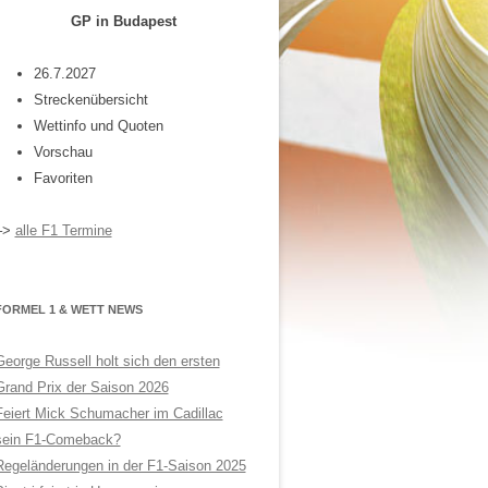
GP in Budapest
26.7.2027
Streckenübersicht
Wettinfo und Quoten
Vorschau
Favoriten
–>
alle F1 Termine
FORMEL 1 & WETT NEWS
George Russell holt sich den ersten
Grand Prix der Saison 2026
Feiert Mick Schumacher im Cadillac
sein F1-Comeback?
Regeländerungen in der F1-Saison 2025