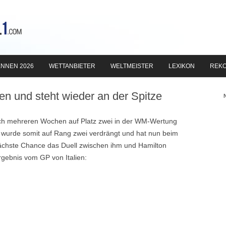
Zum
Inhalt
NNEN 2026
WETTANBIETER
WELTMEISTER
LEXIKON
REK
springen
ien und steht wieder an der Spitze
ach mehreren Wochen auf Platz zwei in der WM-Wertung
tel wurde somit auf Rang zwei verdrängt und hat nun beim
ächste Chance das Duell zwischen ihm und Hamilton
Ergebnis vom GP von Italien: