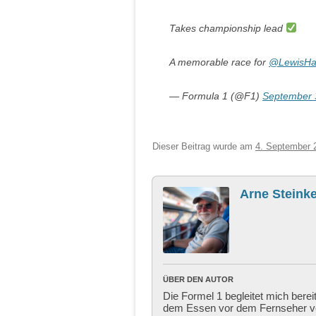
Takes championship lead
A memorable race for
@LewisHa
— Formula 1 (@F1)
September 
Dieser Beitrag wurde am
4. September 
Arne Steinke
ÜBER DEN AUTOR
Die Formel 1 begleitet mich berei
dem Essen vor dem Fernseher ver