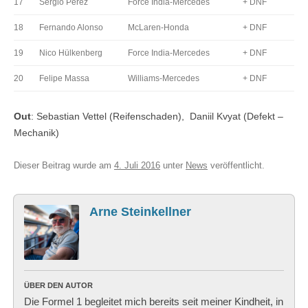
17
Sergio Pérez
Force India-Mercedes
+ DNF
18
Fernando Alonso
McLaren-Honda
+ DNF
19
Nico Hülkenberg
Force India-Mercedes
+ DNF
20
Felipe Massa
Williams-Mercedes
+ DNF
Out
: Sebastian Vettel (Reifenschaden), Daniil Kvyat (Defekt –
Mechanik)
Dieser Beitrag wurde am
4. Juli 2016
unter
News
veröffentlicht.
Arne Steinkellner
ÜBER DEN AUTOR
Die Formel 1 begleitet mich bereits seit meiner Kindheit, in