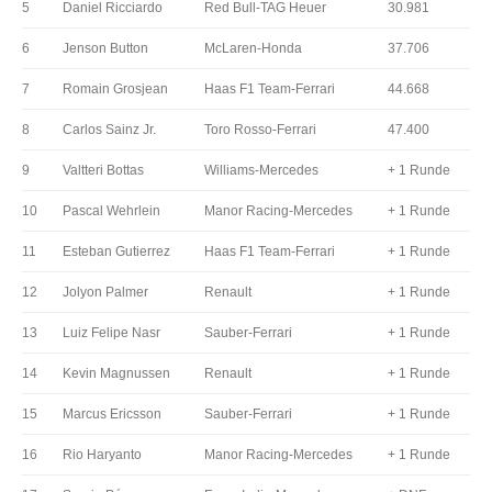
5
Daniel Ricciardo
Red Bull-TAG Heuer
30.981
6
Jenson Button
McLaren-Honda
37.706
7
Romain Grosjean
Haas F1 Team-Ferrari
44.668
8
Carlos Sainz Jr.
Toro Rosso-Ferrari
47.400
9
Valtteri Bottas
Williams-Mercedes
+ 1 Runde
10
Pascal Wehrlein
Manor Racing-Mercedes
+ 1 Runde
11
Esteban Gutierrez
Haas F1 Team-Ferrari
+ 1 Runde
12
Jolyon Palmer
Renault
+ 1 Runde
13
Luiz Felipe Nasr
Sauber-Ferrari
+ 1 Runde
14
Kevin Magnussen
Renault
+ 1 Runde
15
Marcus Ericsson
Sauber-Ferrari
+ 1 Runde
16
Rio Haryanto
Manor Racing-Mercedes
+ 1 Runde