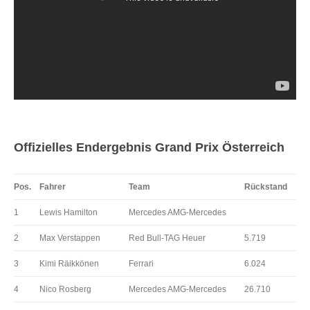
Offizielles Endergebnis Grand Prix Österreich
Pos.
Fahrer
Team
Rückstand
1
Lewis Hamilton
Mercedes AMG-Mercedes
2
Max Verstappen
Red Bull-TAG Heuer
5.719
3
Kimi Räikkönen
Ferrari
6.024
4
Nico Rosberg
Mercedes AMG-Mercedes
26.710