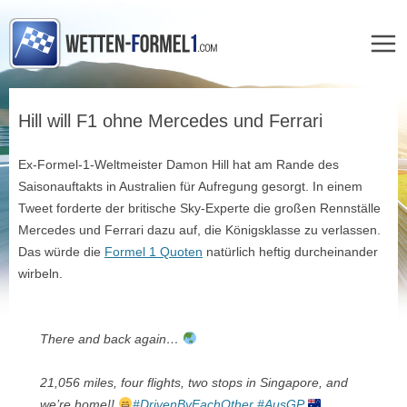
Zum
Inhalt
Hill will F1 ohne Mercedes und Ferrari
springen
Ex-Formel-1-Weltmeister Damon Hill hat am Rande des
Saisonauftakts in Australien für Aufregung gesorgt. In einem
Tweet forderte der britische Sky-Experte die großen Rennställe
Mercedes und Ferrari dazu auf, die Königsklasse zu verlassen.
Das würde die
Formel 1 Quoten
natürlich heftig durcheinander
wirbeln.
There and back again…
21,056 miles, four flights, two stops in Singapore, and
we’re home!!
#DrivenByEachOther
#AusGP