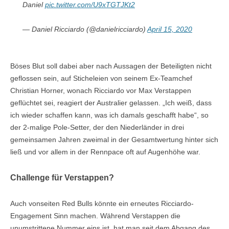
Daniel
pic.twitter.com/U9xTGTJKt2
— Daniel Ricciardo (@danielricciardo)
April 15, 2020
Böses Blut soll dabei aber nach Aussagen der Beteiligten nicht
geflossen sein, auf Sticheleien von seinem Ex-Teamchef
Christian Horner, wonach Ricciardo vor Max Verstappen
geflüchtet sei, reagiert der Australier gelassen. „Ich weiß, dass
ich wieder schaffen kann, was ich damals geschafft habe“, so
der 2-malige Pole-Setter, der den Niederländer in drei
gemeinsamen Jahren zweimal in der Gesamtwertung hinter sich
ließ und vor allem in der Rennpace oft auf Augenhöhe war.
Challenge für Verstappen?
Auch vonseiten Red Bulls könnte ein erneutes Ricciardo-
Engagement Sinn machen. Während Verstappen die
unumstrittene Nummer eins ist, hat man seit dem Abgang des