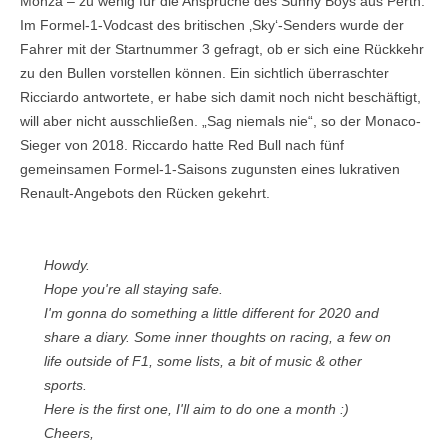
Monza – zu wenig für die Ansprüche des Sunny Boys aus Perth.
Im Formel-1-Vodcast des britischen ‚Sky‘-Senders wurde der
Fahrer mit der Startnummer 3 gefragt, ob er sich eine Rückkehr
zu den Bullen vorstellen können. Ein sichtlich überraschter
Ricciardo antwortete, er habe sich damit noch nicht beschäftigt,
will aber nicht ausschließen. „Sag niemals nie“, so der Monaco-
Sieger von 2018. Riccardo hatte Red Bull nach fünf
gemeinsamen Formel-1-Saisons zugunsten eines lukrativen
Renault-Angebots den Rücken gekehrt.
Howdy.
Hope you're all staying safe.
I'm gonna do something a little different for 2020 and
share a diary. Some inner thoughts on racing, a few on
life outside of F1, some lists, a bit of music & other
sports.
Here is the first one, I'll aim to do one a month :)
Cheers,