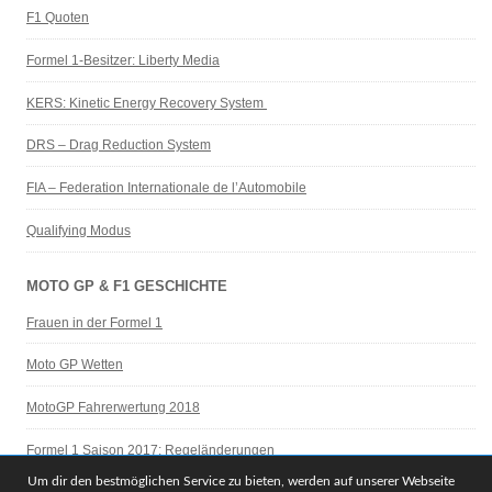
F1 Quoten
Formel 1-Besitzer: Liberty Media
KERS: Kinetic Energy Recovery System
DRS – Drag Reduction System
FIA – Federation Internationale de l’Automobile
Qualifying Modus
MOTO GP & F1 GESCHICHTE
Frauen in der Formel 1
Moto GP Wetten
MotoGP Fahrerwertung 2018
Formel 1 Saison 2017: Regeländerungen
Um dir den bestmöglichen Service zu bieten, werden auf unserer Webseite