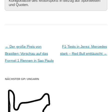
Königsklasse des Motorsports in Bezug auf Sportwetten
und Quoten.
Beitragsnavigation
←
Der große Preis von
F1-Tests in Jerez: Mercedes
Brasilien: Vorschau auf das
stark – Red Bull enttäuscht
→
Formel 1 Rennen in Sao Paulo
NÄCHSTER GP: UNGARN