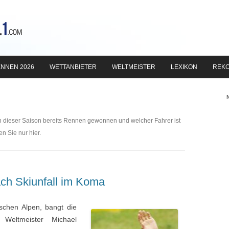
Zum
Inhalt
NNEN 2026
WETTANBIETER
WELTMEISTER
LEXIKON
REK
springen
n dieser Saison bereits Rennen gewonnen und welcher Fahrer ist
n Sie nur hier.
ch Skiunfall im Koma
schen Alpen, bangt die
eltmeister Michael