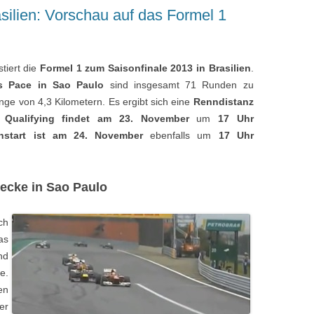
silien: Vorschau auf das Formel 1
tiert die
Formel 1 zum Saisonfinale 2013 in Brasilien
.
s Pace in Sao Paulo
sind insgesamt 71 Runden zu
nge von 4,3 Kilometern. Es ergibt sich eine
Renndistanz
s
Qualifying findet am 23. November
um
17 Uhr
nstart ist am 24. November
ebenfalls um
17 Uhr
recke in Sao Paulo
ch
as
nd
e.
en
er