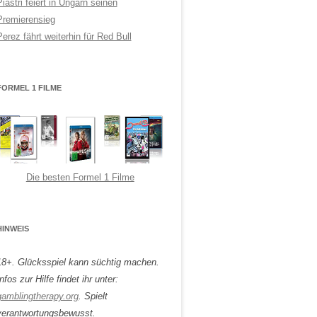
Piastri feiert in Ungarn seinen
Premierensieg
Perez fährt weiterhin für Red Bull
FORMEL 1 FILME
Die besten Formel 1 Filme
HINWEIS
18+. Glücksspiel kann süchtig machen.
nfos zur Hilfe findet ihr unter:
gamblingtherapy.org
. Spielt
verantwortungsbewusst.