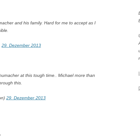
acher and his family. Hard for me to accept as I
ible.
)
29. Dezember 2013
r
humacher at this tough time.. Michael more than
hrough this.
on)
29. Dezember 2013
r