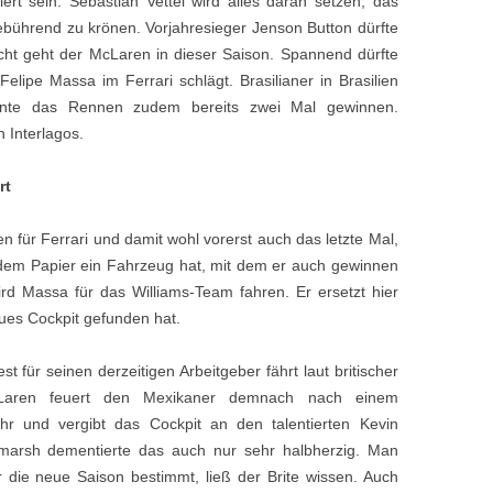
ert sein. Sebastian Vettel wird alles daran setzen, das
gebührend zu krönen. Vorjahresieger Jenson Button dürfte
ht geht der McLaren in dieser Saison. Spannend dürfte
elipe Massa im Ferrari schlägt. Brasilianer in Brasilien
nnte das Rennen zudem bereits zwei Mal gewinnen.
 Interlagos.
rt
n für Ferrari und damit wohl vorerst auch das letzte Mal,
 dem Papier ein Fahrzeug hat, mit dem er auch gewinnen
d Massa für das Williams-Team fahren. Er ersetzt hier
ues Cockpit gefunden hat.
t für seinen derzeitigen Arbeitgeber fährt laut britischer
Laren feuert den Mexikaner demnach nach einem
r und vergibt das Cockpit an den talentierten Kevin
arsh dementierte das auch nur sehr halbherzig. Man
 die neue Saison bestimmt, ließ der Brite wissen. Auch