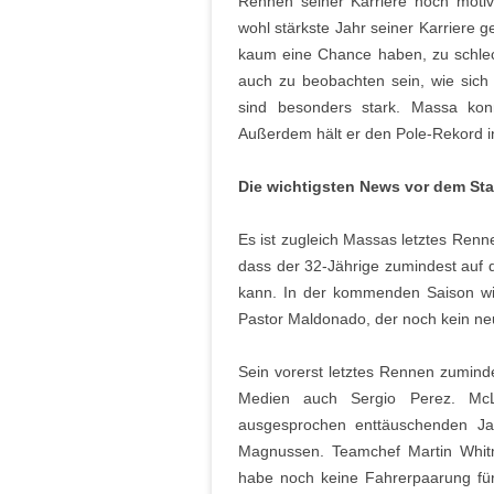
Rennen seiner Karriere hoch motivi
wohl stärkste Jahr seiner Karriere 
kaum eine Chance haben, zu schlec
auch zu beobachten sein, wie sich F
sind besonders stark. Massa ko
Außerdem hält er den Pole-Rekord in
Die wichtigsten News vor dem Sta
Es ist zugleich Massas letztes Renne
dass der 32-Jährige zumindest auf
kann. In der kommenden Saison wir
Pastor Maldonado, der noch kein ne
Sein vorerst letztes Rennen zumindes
Medien auch Sergio Perez. Mc
ausgesprochen enttäuschenden Jah
Magnussen. Teamchef Martin Whitm
habe noch keine Fahrerpaarung für