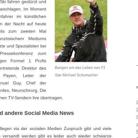
ki fahren gestürzt und
geschlagen. Im Moment
fahrer im künstlichen
In der Nacht auf heute
its zum zweiten Mal
ranzösischem Mediums
te und Spezialisten bei
Pressekonferenz zum
igen Formel 1 Profis
rtretende Direktor des
Bangen um das Leben von F1
s Payen, Leiter der
Star Michael Schumacher
manuel Guy, Chef der
rdes, Neurochirurg. Die
hen TV-Sendern live übertragen.
d andere Social Media News
legen via der sozialen Medien Zuspruch gibt und viele
 versandt werden gibt es leider auch wieder schwarze