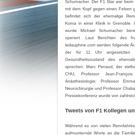
Schumacher. Der F1 Star war beim S
mit dem Kopf gegen einen Felsen 
befindet sich der ehemalige Renn
Koma in einer Klinik in Grenoble. 
wurde Michael Schumacher bere
operiert. Laut Berichten des f
ledauphine.com werden folgende Ärz
der für 11 Uhr angesetzten 
Gesundheitszustand des ehemal
sprechen: Marc Penaud, der stellve
CHU; Professor Jean-Françoi
Anästhesiologie; Professor Em
Neurochirurgie und Professor Chaba
Pressekonferenz wurde von zahlreic
Tweets von F1 Kollegen un
Während es von vielen Rennfahrkol
aufmunternde Worte an die Familie