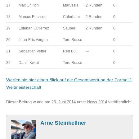
17
Max Chilton
Marussia
2 Runden
0
18
Marcus Ericsson
Caterham
2 Runden
0
19
Esteban Gutierrez
Sauber
2 Runden
0
20
Jean-Eric Vergne
Toro Rosso
—
0
21
Sebastian Vettel
Red Bull
—
0
22
Daniil Kwjat
Toro Rosso
—
0
Werfen sie hier einen Blick auf die Gesamtwertung der Formel 1
Weltmeisterschaft
Dieser Beitrag wurde am
23. Juni 2014
unter
News 2014
veröffentlicht.
Arne Steinkellner