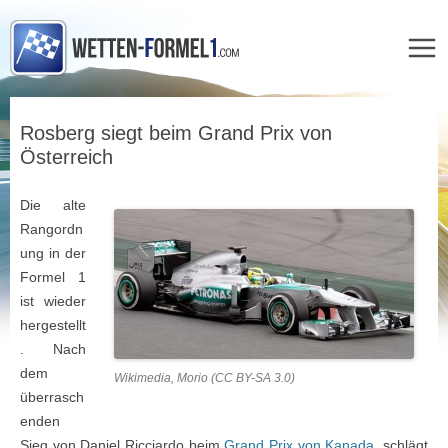
Zum
Inhalt
Rosberg siegt beim Grand Prix von
springen
Österreich
Die alte
Rangordn
ung in der
Formel 1
ist wieder
hergestellt
. Nach
dem
Wikimedia, Morio (CC BY-SA 3.0)
überrasch
enden
Sieg von Daniel Ricciardo beim
Grand Prix von Kanada
, schlägt