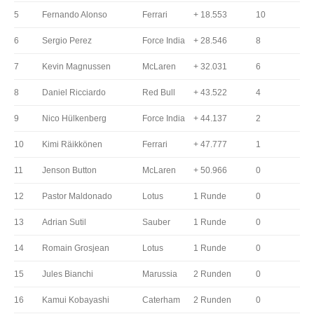
5
Fernando Alonso
Ferrari
+ 18.553
10
6
Sergio Perez
Force India
+ 28.546
8
7
Kevin Magnussen
McLaren
+ 32.031
6
8
Daniel Ricciardo
Red Bull
+ 43.522
4
9
Nico Hülkenberg
Force India
+ 44.137
2
10
Kimi Räikkönen
Ferrari
+ 47.777
1
11
Jenson Button
McLaren
+ 50.966
0
12
Pastor Maldonado
Lotus
1 Runde
0
13
Adrian Sutil
Sauber
1 Runde
0
14
Romain Grosjean
Lotus
1 Runde
0
15
Jules Bianchi
Marussia
2 Runden
0
16
Kamui Kobayashi
Caterham
2 Runden
0