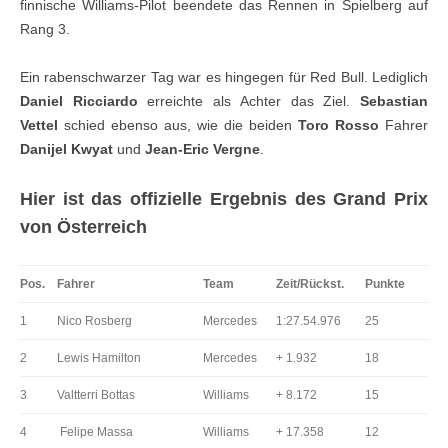
finnische Williams-Pilot beendete das Rennen in Spielberg auf
Rang 3.
Ein rabenschwarzer Tag war es hingegen für Red Bull. Lediglich
Daniel Ricciardo
erreichte als Achter das Ziel.
Sebastian
Vettel
schied ebenso aus, wie die beiden
Toro Rosso
Fahrer
Danijel Kwyat
und
Jean-Eric Vergne
.
Hier ist das offizielle Ergebnis des Grand Prix
von Österreich
Pos.
Fahrer
Team
Zeit/Rückst.
Punkte
1
Nico Rosberg
Mercedes
1:27.54.976
25
2
Lewis Hamilton
Mercedes
+ 1.932
18
3
Valtterri Bottas
Williams
+ 8.172
15
4
Felipe Massa
Williams
+ 17.358
12