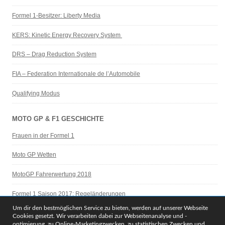
Formel 1-Besitzer: Liberty Media
KERS: Kinetic Energy Recovery System
DRS – Drag Reduction System
FIA – Federation Internationale de l’Automobile
Qualifying Modus
MOTO GP & F1 GESCHICHTE
Frauen in der Formel 1
Moto GP Wetten
MotoGP Fahrerwertung 2018
Formel 1 Saison 2017: Regeländerungen
Um dir den bestmöglichen Service zu bieten, werden auf unserer Webseite
Legenden der F1 Geschichte
Cookies gesetzt. Wir verarbeiten dabei zur Webseitenanalyse und -
optimierung, zu Online-Marketingzwecken, zu statistischen Zwecken und