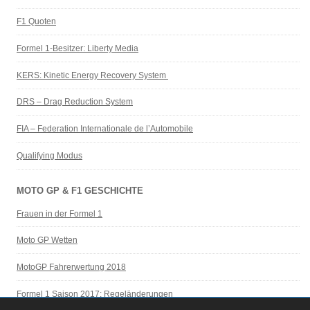
F1 Quoten
Formel 1-Besitzer: Liberty Media
KERS: Kinetic Energy Recovery System
DRS – Drag Reduction System
FIA – Federation Internationale de l’Automobile
Qualifying Modus
MOTO GP & F1 GESCHICHTE
Frauen in der Formel 1
Moto GP Wetten
MotoGP Fahrerwertung 2018
Formel 1 Saison 2017: Regeländerungen