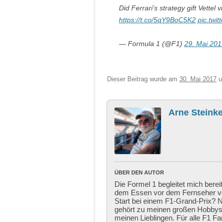
Did Ferrari’s strategy gift Vettel 
https://t.co/5qY9BoC5K2
pic.twi
— Formula 1 (@F1)
29. Mai 20
Dieser Beitrag wurde am
30. Mai 2017
u
Arne Steinke
ÜBER DEN AUTOR
Die Formel 1 begleitet mich berei
dem Essen vor dem Fernseher ver
Start bei einem F1-Grand-Prix? Ni
gehört zu meinen großen Hobbys,
meinen Lieblingen. Für alle F1 Fa