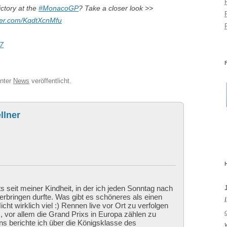
victory at the
#MonacoGP
? Take a closer look >>
tter.com/KqdtXcnMfu
17
nter
News
veröffentlicht.
llner
ts seit meiner Kindheit, in der ich jeden Sonntag nach
bringen durfte. Was gibt es schöneres als einen
I
cht wirklich viel :) Rennen live vor Ort zu verfolgen
 vor allem die Grand Prixs in Europa zählen zu
ns berichte ich über die Königsklasse des