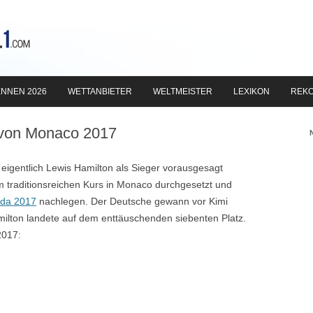
Zum
Inhalt
NNEN 2026
WETTANBIETER
WELTMEISTER
LEXIKON
REK
springen
P von Monaco 2017
eigentlich Lewis Hamilton als Sieger vorausgesagt
im traditionsreichen Kurs in Monaco durchgesetzt und
ada 2017
nachlegen. Der Deutsche gewann vor Kimi
milton landete auf dem enttäuschenden siebenten Platz.
2017: