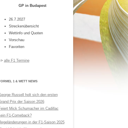
GP in Budapest
26.7.2027
Streckenübersicht
Wettinfo und Quoten
Vorschau
Favoriten
–>
alle F1 Termine
FORMEL 1 & WETT NEWS
George Russell holt sich den ersten
Grand Prix der Saison 2026
Feiert Mick Schumacher im Cadillac
sein F1-Comeback?
Regeländerungen in der F1-Saison 2025