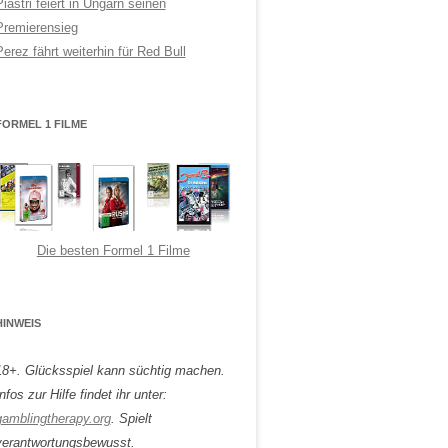
Piastri feiert in Ungarn seinen
Premierensieg
Perez fährt weiterhin für Red Bull
FORMEL 1 FILME
Die besten Formel 1 Filme
HINWEIS
18+. Glücksspiel kann süchtig machen.
nfos zur Hilfe findet ihr unter:
gamblingtherapy.org
. Spielt
verantwortungsbewusst.