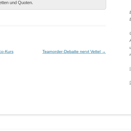
etten und Quoten.
co-Kurs
Teamorder-Debatte nervt Vettel
→
r