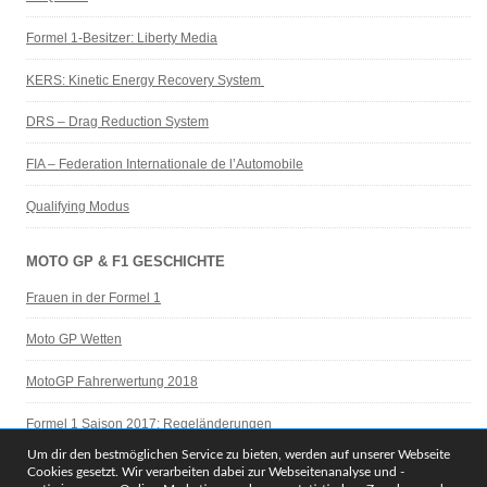
Formel 1-Besitzer: Liberty Media
KERS: Kinetic Energy Recovery System
DRS – Drag Reduction System
FIA – Federation Internationale de l’Automobile
Qualifying Modus
MOTO GP & F1 GESCHICHTE
Frauen in der Formel 1
Moto GP Wetten
MotoGP Fahrerwertung 2018
Formel 1 Saison 2017: Regeländerungen
Um dir den bestmöglichen Service zu bieten, werden auf unserer Webseite
Legenden der F1 Geschichte
Cookies gesetzt. Wir verarbeiten dabei zur Webseitenanalyse und -