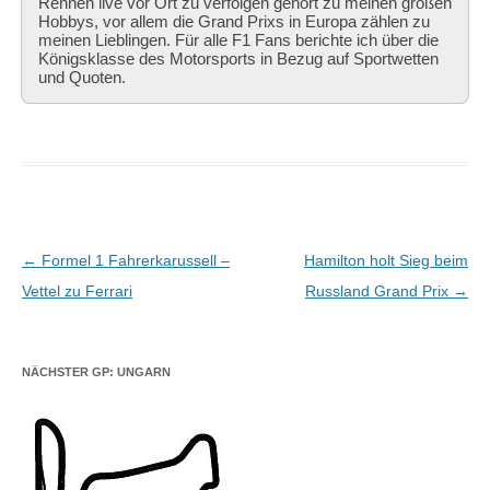
Rennen live vor Ort zu verfolgen gehört zu meinen großen
Hobbys, vor allem die Grand Prixs in Europa zählen zu
meinen Lieblingen. Für alle F1 Fans berichte ich über die
Königsklasse des Motorsports in Bezug auf Sportwetten
und Quoten.
Beitragsnavigation
←
Formel 1 Fahrerkarussell –
Hamilton holt Sieg beim
Vettel zu Ferrari
Russland Grand Prix
→
NÄCHSTER GP: UNGARN