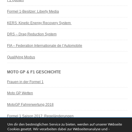
F1 Quoten
Formel 1-Besitzer: Liberty Media
KERS: Kinetic Energy Recovery System
DRS – Drag Reduction System
FIA – Federation Internationale de l’Automobile
Qualifying Modus
MOTO GP & F1 GESCHICHTE
Frauen in der Formel 1
Moto GP Wetten
MotoGP Fahrerwertung 2018
Formel 1 Saison 2017: Regeländerungen
Um dir den bestmöglichen Service zu bieten, werden auf unserer Webseite
Legenden der F1 Geschichte
Cookies gesetzt. Wir verarbeiten dabei zur Webseitenanalyse und -