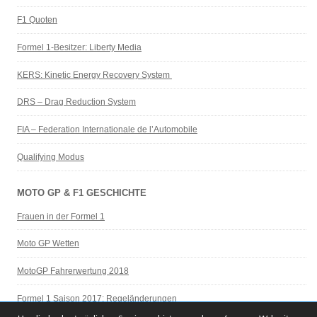
F1 Quoten
Formel 1-Besitzer: Liberty Media
KERS: Kinetic Energy Recovery System
DRS – Drag Reduction System
FIA – Federation Internationale de l’Automobile
Qualifying Modus
MOTO GP & F1 GESCHICHTE
Frauen in der Formel 1
Moto GP Wetten
MotoGP Fahrerwertung 2018
Formel 1 Saison 2017: Regeländerungen