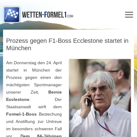
Zum
Inhalt
Prozess gegen F1-Boss Ecclestone startet in
springen
München
Am Donnerstag den 24. April
startet in München der
Prozess gegen einen den
mächtigsten Sportmanager
unserer Zeit,
Bernie
Ecclestone
. Der
Staatsanwalt wirft dem
Formel-1-Boss
Bestechung
und Anstiftung zur Untreue
im besonders schweren Fall
vor.
Dem 84-Jährigen