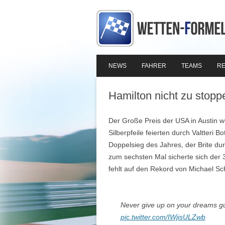
NEWS
FAHRER
TEAMS
RE
Hamilton nicht zu stopp
Der Große Preis der USA in Austin 
Silberpfeile feierten durch Valtteri B
Doppelsieg des Jahres, der Brite dur
zum sechsten Mal sicherte sich der 3
fehlt auf den Rekord von Michael S
Never give up on your dreams guy
pic.twitter.com/IWjisULZwb