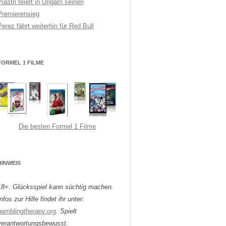
Piastri feiert in Ungarn seinen
Premierensieg
Perez fährt weiterhin für Red Bull
FORMEL 1 FILME
Die besten Formel 1 Filme
HINWEIS
18+. Glücksspiel kann süchtig machen.
nfos zur Hilfe findet ihr unter:
gamblingtherapy.org
. Spielt
verantwortungsbewusst.