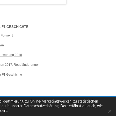
 F1 GESCHICHTE
r Formel 1
ten
erwertung 2018
ison 2017: Regeländerungen
r F1 Geschichte
d -optimierung, zu Online-Marketingzwecken, zu statistischen
du in unserer Datenschutzerklärung. Dort erfährst du auch, wie
iert.