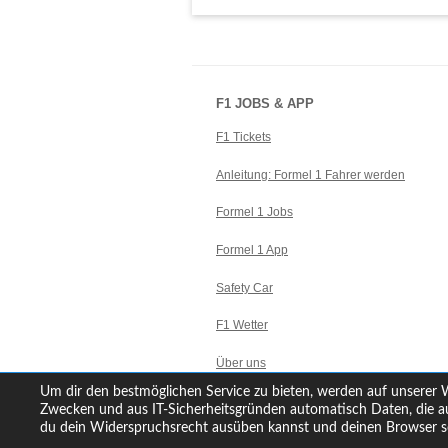
F1 JOBS & APP
F1 Tickets
Anleitung: Formel 1 Fahrer werden
Formel 1 Jobs
Formel 1 App
Safety Car
F1 Wetter
Über uns
Um dir den bestmöglichen Service zu bieten, werden auf unserer W
Kontakt
Zwecken und aus IT-Sicherheitsgründen automatisch Daten, die au
du dein Widerspruchsrecht ausüben kannst und deinen Browser so 