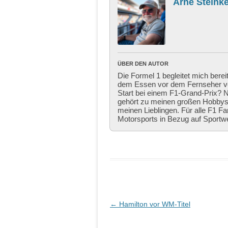
Arne Steinke
ÜBER DEN AUTOR
Die Formel 1 begleitet mich berei
dem Essen vor dem Fernseher ver
Start bei einem F1-Grand-Prix? Ni
gehört zu meinen großen Hobbys,
meinen Lieblingen. Für alle F1 Fa
Motorsports in Bezug auf Sportw
Beitragsnavigation
←
Hamilton vor WM-Titel