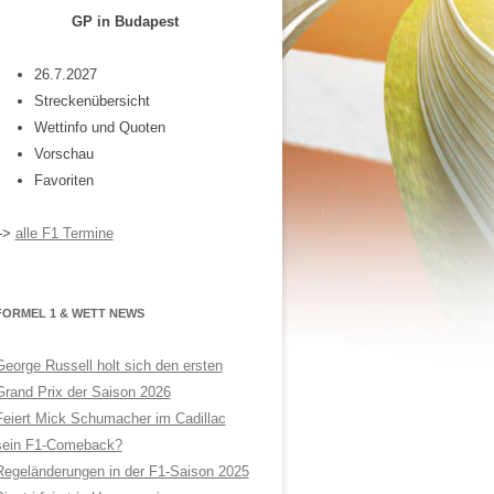
GP in Budapest
26.7.2027
Streckenübersicht
Wettinfo und Quoten
Vorschau
Favoriten
–>
alle F1 Termine
FORMEL 1 & WETT NEWS
George Russell holt sich den ersten
Grand Prix der Saison 2026
Feiert Mick Schumacher im Cadillac
sein F1-Comeback?
Regeländerungen in der F1-Saison 2025