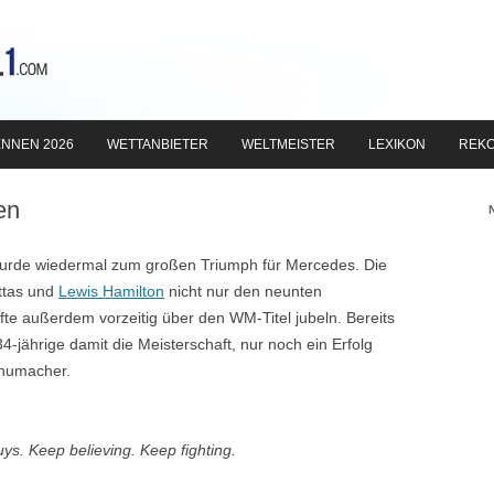
Zum
Inhalt
NNEN 2026
WETTANBIETER
WELTMEISTER
LEXIKON
REK
springen
en
wurde wiedermal zum großen Triumph für Mercedes. Die
ottas und
Lewis Hamilton
nicht nur den neunten
fte außerdem vorzeitig über den WM-Titel jubeln. Bereits
4-jährige damit die Meisterschaft, nur noch ein Erfolg
chumacher.
s. Keep believing. Keep fighting.