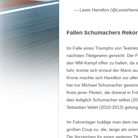
— Lewis Hamilton (@LewisHami
Fallen Schumachers Reko
Im Falle eines Triumphs von Teamkol
nächsten Titelgewinn gereicht. Der F
den WM-Kampf offen zu halten, da se
fuhr, krönte sich erneut der Mann 
Krone machte sich Hamilton zur alle
hat nur Michael Schumacher gewonne
Kreis jener Piloten, die dreimal in 
dies lediglich Schumacher selbst (
Sebastian Vettel (2010-2013) gelun
Im Fahrerlager huldige man dem neu
großen Coup zu: die, lange als uner
Die Vorzeichen für einen weiteren T