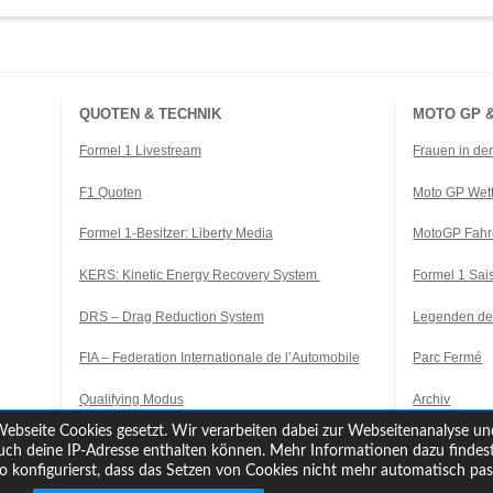
QUOTEN & TECHNIK
MOTO GP &
Formel 1 Livestream
Frauen in de
F1 Quoten
Moto GP Wet
Formel 1-Besitzer: Liberty Media
MotoGP Fahr
KERS: Kinetic Energy Recovery System
Formel 1 Sa
DRS – Drag Reduction System
Legenden de
FIA – Federation Internationale de l’Automobile
Parc Fermé
Qualifying Modus
Archiv
ebseite Cookies gesetzt. Wir verarbeiten dabei zur Webseitenanalyse un
ch deine IP-Adresse enthalten können. Mehr Informationen dazu findest 
konfigurierst, dass das Setzen von Cookies nicht mehr automatisch pass