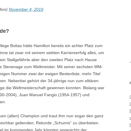
lton)
November 4, 2019
rde?
lege Bottas hätte Hamilton bereits ein achter Platz zum
inne tat zwar mit seinem siebten Karriereerfolg alles, um
in Stallgefährte aber den zweiten Platz nach Hause
aus Stevenage zum Weltmeister. Mit seiner sechsten WM-
inigen Nummer zwei der ewigen Bestenliste, mehr Titel
n. Nebenbei gehört der 34-jährige nun zum elitären
Folge die Weltmeisterschaft gewinnen konnten. Bislang war
2000-2004), Juan Manuel Fangio (1954-1957) und
gen.
en (alten) Champion und traut ihm nun sogar den ganz
reichbar geltenden, Rekorde „Schumis“ zu überbieten.
itel im kommenden Jahr könnten angesichts der