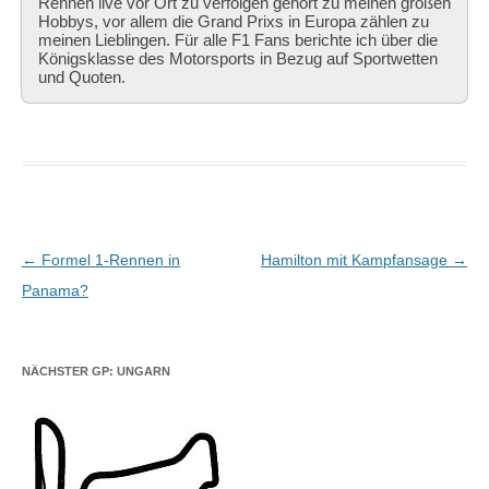
Rennen live vor Ort zu verfolgen gehört zu meinen großen
Hobbys, vor allem die Grand Prixs in Europa zählen zu
meinen Lieblingen. Für alle F1 Fans berichte ich über die
Königsklasse des Motorsports in Bezug auf Sportwetten
und Quoten.
Beitragsnavigation
←
Formel 1-Rennen in
Hamilton mit Kampfansage
→
Panama?
NÄCHSTER GP: UNGARN