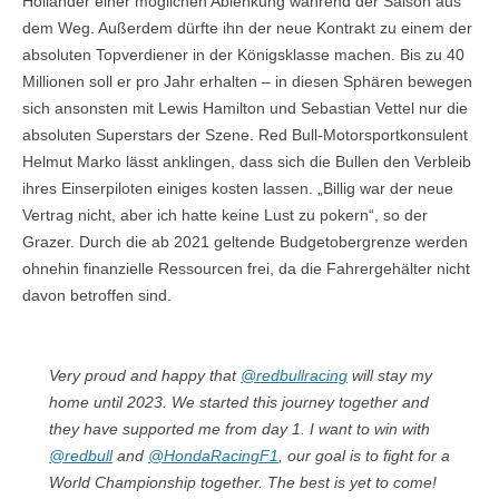
Holländer einer möglichen Ablenkung während der Saison aus
dem Weg. Außerdem dürfte ihn der neue Kontrakt zu einem der
absoluten Topverdiener in der Königsklasse machen. Bis zu 40
Millionen soll er pro Jahr erhalten – in diesen Sphären bewegen
sich ansonsten mit Lewis Hamilton und Sebastian Vettel nur die
absoluten Superstars der Szene. Red Bull-Motorsportkonsulent
Helmut Marko lässt anklingen, dass sich die Bullen den Verbleib
ihres Einserpiloten einiges kosten lassen. „Billig war der neue
Vertrag nicht, aber ich hatte keine Lust zu pokern“, so der
Grazer. Durch die ab 2021 geltende Budgetobergrenze werden
ohnehin finanzielle Ressourcen frei, da die Fahrergehälter nicht
davon betroffen sind.
Very proud and happy that
@redbullracing
will stay my
home until 2023. We started this journey together and
they have supported me from day 1. I want to win with
@redbull
and
@HondaRacingF1
, our goal is to fight for a
World Championship together. The best is yet to come!